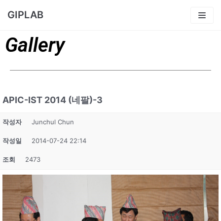
콘
GIPLAB
텐
츠
Gallery
로
건
너
뛰
APIC-IST 2014 (네팔)-3
기
작성자
Junchul Chun
작성일
2014-07-24 22:14
조회
2473