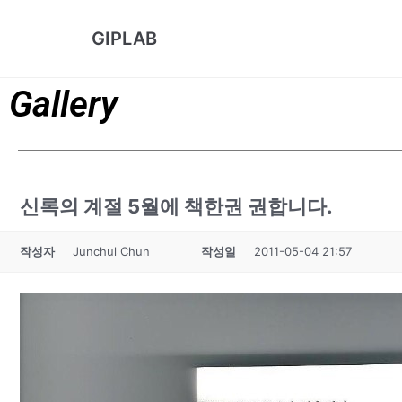
콘
GIPLAB
텐
츠
로
Gallery
건
너
뛰
기
신록의 계절 5월에 책한권 권합니다.
작성자
Junchul Chun
작성일
2011-05-04 21:57