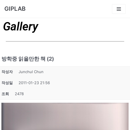
콘
GIPLAB
텐
츠
Gallery
로
건
너
뛰
방학중 읽을만한 책 (2)
기
작성자
Junchul Chun
작성일
2011-01-23 21:56
조회
2478