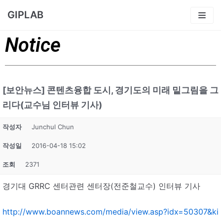
콘
GIPLAB
텐
츠
Notice
로
건
너
뛰
[보안뉴스] 콘텐츠융합 도시, 경기도의 미래 밑그림을 그
기
리다(교수님 인터뷰 기사)
작성자
Junchul Chun
작성일
2016-04-18 15:02
조회
2371
경기대 GRRC 센터관련 센터장(전준철교수) 인터뷰 기사
http://www.boannews.com/media/view.asp?idx=50307&ki